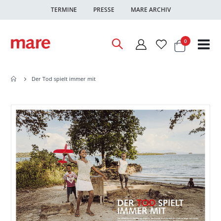
TERMINE
PRESSE
MARE ARCHIV
Warenkor
Artikel
0
Nav
ums
Der Tod spielt immer mit
Zum
Zum
Ende
Anfang
der
der
Bildgalerie
Bildgalerie
springen
springen