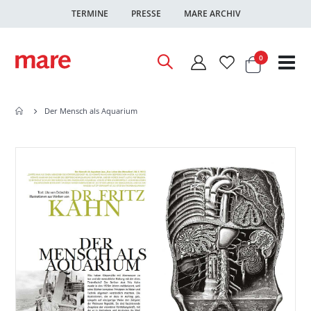
TERMINE
PRESSE
MARE ARCHIV
Warenkor
Artikel
0
Nav
ums
Der Mensch als Aquarium
Zum
Zum
Ende
Anfang
der
der
Bildgalerie
Bildgalerie
springen
springen