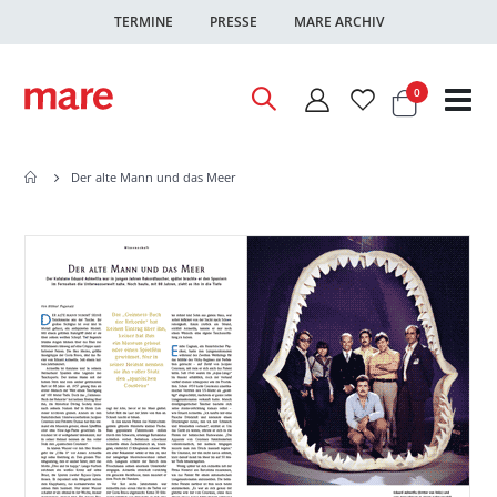
TERMINE
PRESSE
MARE ARCHIV
Warenkor
Artikel
0
Nav
ums
Der alte Mann und das Meer
Zum
Zum
Ende
Anfang
der
der
Bildgalerie
Bildgalerie
springen
springen