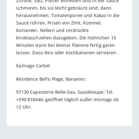
Zitrone, Salz, Pfeffer einreiben und in der Sauce
schmoren, bis sie leicht gebräunt sind, dann
herausnehmen. Tomatenpüree und Kakao in die
Sauce rühren, Prisen von Zimt, Kümmel,
Koriander, Nelken und zerdrückte
Knoblauchzehen dazugeben. Die Hühnchen 15
Minuten darin bei kleiner Flamme fertig garen
lassen. Dazu Reis oder Kochbananen servieren.
Kalinago Carbet
Résidence Bell’o Plage, Bananier;
97130 Capesterre-Belle-Eau, Guadeloupe; Tel.
+590 818446; geöffnet täglich außer montags ab
12 Uhr.