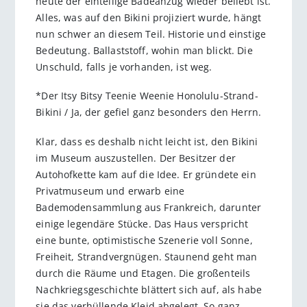
heute der einteilige Badeanzug wieder beliebt ist.
Alles, was auf den Bikini projiziert wurde, hängt
nun schwer an diesem Teil. Historie und einstige
Bedeutung. Ballaststoff, wohin man blickt. Die
Unschuld, falls je vorhanden, ist weg.
*Der Itsy Bitsy Teenie Weenie Honolulu-Strand-
Bikini / Ja, der gefiel ganz besonders den Herrn.
Klar, dass es deshalb nicht leicht ist, den Bikini
im Museum auszustellen. Der Besitzer der
Autohofkette kam auf die Idee. Er gründete ein
Privatmuseum und erwarb eine
Bademodensammlung aus Frankreich, darunter
einige legendäre Stücke. Das Haus verspricht
eine bunte, optimistische Szenerie voll Sonne,
Freiheit, Strandvergnügen. Staunend geht man
durch die Räume und Etagen. Die großenteils
Nachkriegsgeschichte blättert sich auf, als habe
sie das verhüllende Kleid abgelegt. So ganz