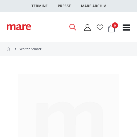
TERMINE
PRESSE
MARE ARCHIV
Warenkor
Artikel
0
Nav
ums
Walter Studer
Zum
Ende
der
Bildgalerie
springen