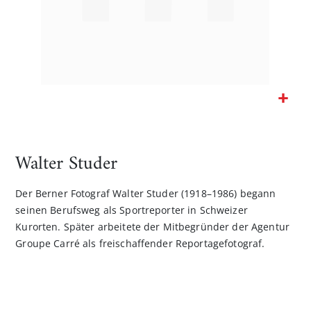
Zum
Anfang
der
Walter Studer
Bildgalerie
springen
Der Berner Fotograf Walter Studer (1918–1986) begann
seinen Berufsweg als Sportreporter in Schweizer
Kurorten. Später arbeitete der Mitbegründer der Agentur
Groupe Carré als freischaffender Reportagefotograf.