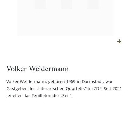
Zum
Anfang
der
Volker Weidermann
Bildgalerie
springen
Volker Weidermann, geboren 1969 in Darmstadt, war
Gastgeber des „Literarischen Quartetts“ im ZDF. Seit 2021
leitet er das Feuilleton der „Zeit“.