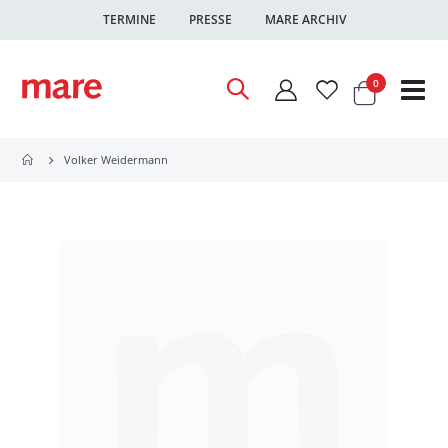
TERMINE
PRESSE
MARE ARCHIV
Warenkor
Artikel
0
Nav
ums
Volker Weidermann
Zum
Ende
der
Bildgalerie
springen