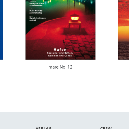
mare No. 12
VERLAG
CREW