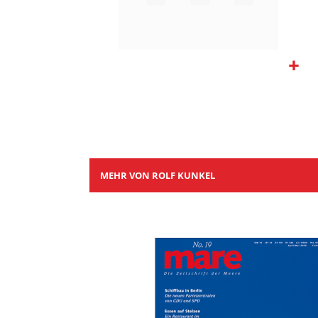
Zum
Anfang
der
Bildgalerie
springen
MEHR VON ROLF KUNKEL