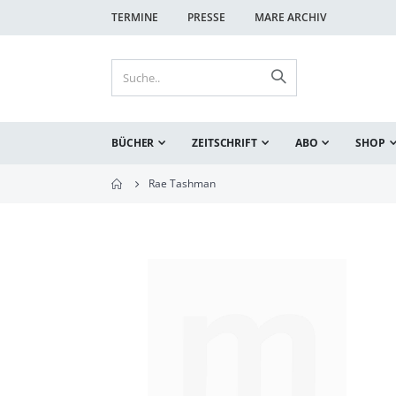
TERMINE
PRESSE
MARE ARCHIV
BÜCHER
ZEITSCHRIFT
ABO
SHOP
Rae Tashman
Zum
Ende
der
Bildgalerie
springen