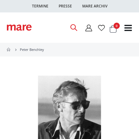
TERMINE
PRESSE
MARE ARCHIV
Warenkor
Artikel
0
Nav
ums
Peter Benchley
Zum
Ende
der
Bildgalerie
springen