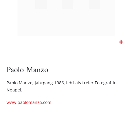
Zum
Anfang
der
Paolo Manzo
Bildgalerie
springen
Paolo Manzo, Jahrgang 1986, lebt als freier Fotograf in
Neapel.
www.paolomanzo.com