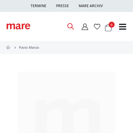
TERMINE
PRESSE
MARE ARCHIV
Warenkor
Artikel
0
Nav
ums
Paolo Manzo
Zum
Ende
der
Bildgalerie
springen