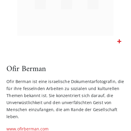
Zum
Anfang
der
Ofir Berman
Bildgalerie
springen
Ofir Berman ist eine israelische Dokumentarfotografin, die
für ihre fesselnden Arbeiten zu sozialen und kulturellen
Themen bekannt ist. Sie konzentriert sich darauf, die
Unverwüstlichkeit und den unverfälschten Geist von
Menschen einzufangen, die am Rande der Gesellschaft
leben.
www.ofirberman.com