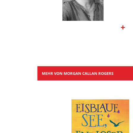
Zum
Anfang
der
Bildgalerie
springen
MEHR VON MORGAN CALLAN ROGERS