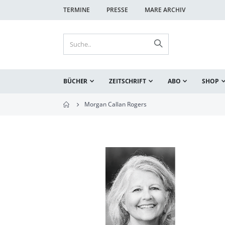
TERMINE
PRESSE
MARE ARCHIV
BÜCHER
ZEITSCHRIFT
ABO
SHOP
Morgan Callan Rogers
Zum
Ende
der
Bildgalerie
springen