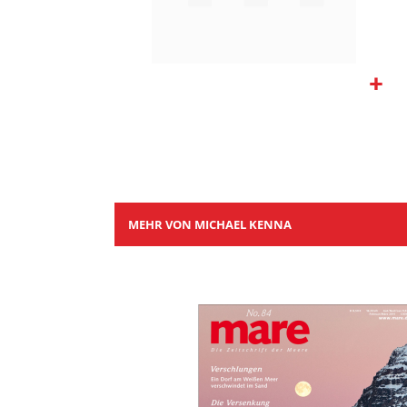
Zum
Anfang
der
Bildgalerie
springen
MEHR VON MICHAEL KENNA