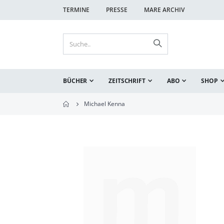
TERMINE
PRESSE
MARE ARCHIV
BÜCHER
ZEITSCHRIFT
ABO
SHOP
Michael Kenna
Zum
Ende
der
Bildgalerie
springen