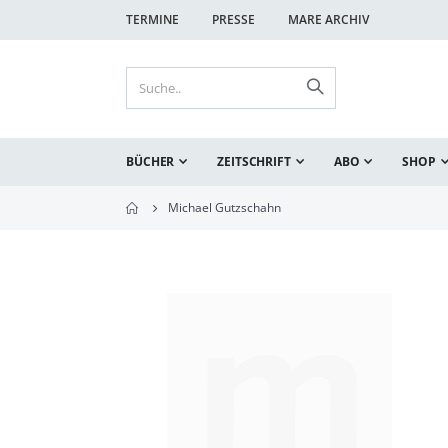
TERMINE
PRESSE
MARE ARCHIV
BÜCHER
ZEITSCHRIFT
ABO
SHOP
Michael Gutzschahn
Zum
Ende
der
Bildgalerie
springen