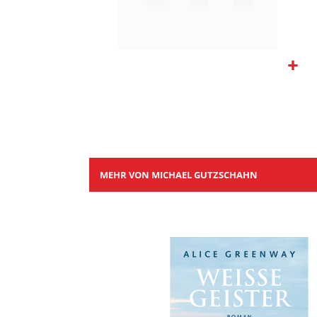
Zum
Anfang
der
Bildgalerie
springen
MEHR VON MICHAEL GUTZSCHAHN