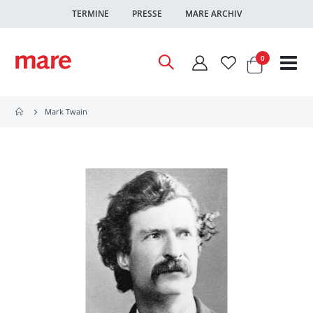
TERMINE
PRESSE
MARE ARCHIV
Warenkor
Artikel
0
Nav
ums
Mark Twain
Zum
Ende
der
Bildgalerie
springen