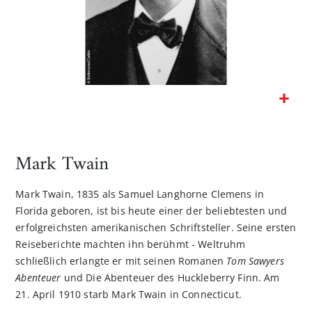
Zum
Anfang
der
Mark Twain
Bildgalerie
springen
Mark Twain, 1835 als Samuel Langhorne Clemens in
Florida geboren, ist bis heute einer der beliebtesten und
erfolgreichsten amerikanischen Schriftsteller. Seine ersten
Reiseberichte machten ihn berühmt - Weltruhm
schließlich erlangte er mit seinen Romanen
Tom Sawyers
Abenteuer
und Die Abenteuer des Huckleberry Finn. Am
21. April 1910 starb Mark Twain in Connecticut.