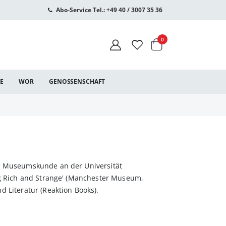
Abo-Service Tel.: +49 40 / 3007 35 36
Warenkorb
Artikel
0
CE
WOR
GENOSSENSCHAFT
nd Museumskunde an der Universität
ng Rich and Strange' (Manchester Museum,
 Literatur (Reaktion Books).