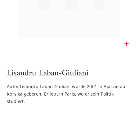
Zum
Anfang
der
Lisandru Laban-Giuliani
Bildgalerie
springen
Autor Lisandru Laban-Giuliani wurde 2001 in Ajaccio auf
Korsika geboren. Er lebt in Paris, wo er sein Politik
studiert.