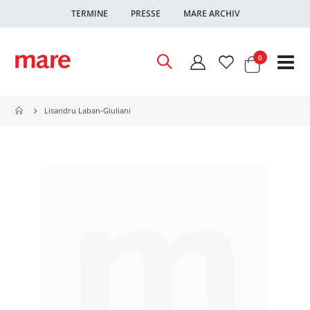
TERMINE
PRESSE
MARE ARCHIV
Warenkor
Artikel
0
Nav
ums
Lisandru Laban-Giuliani
Zum
Ende
der
Bildgalerie
springen