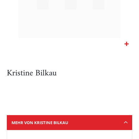
Zum
Anfang
der
Kristine Bilkau
Bildgalerie
springen
MEHR VON KRISTINE BILKAU