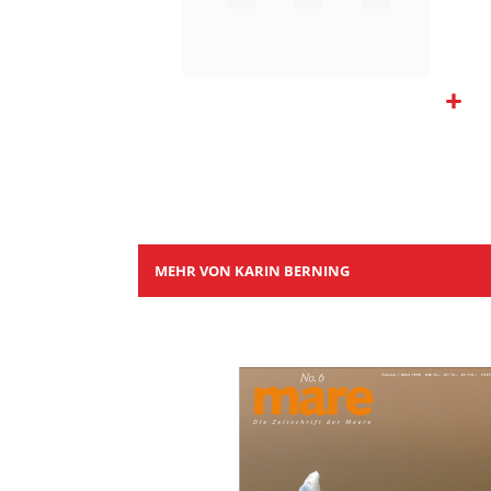
Zum
Anfang
der
Bildgalerie
springen
MEHR VON KARIN BERNING