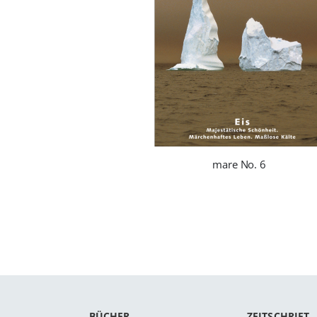
mare No. 6
BÜCHER
ZEITSCHRIFT