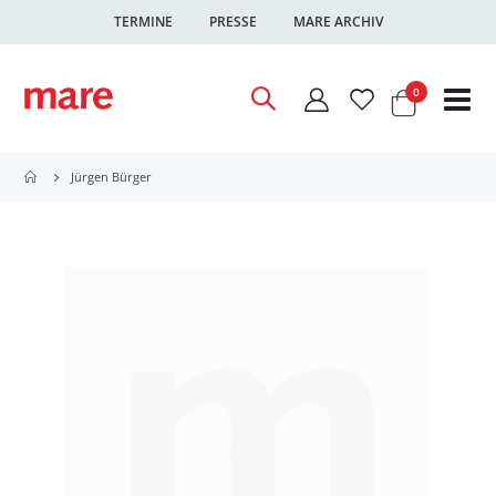
TERMINE
PRESSE
MARE ARCHIV
Warenkor
Artikel
0
Nav
ums
Jürgen Bürger
Zum
Ende
der
Bildgalerie
springen