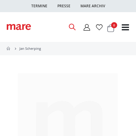
TERMINE
PRESSE
MARE ARCHIV
Warenkor
Artikel
0
Nav
ums
Jan Scherping
Zum
Ende
der
Bildgalerie
springen