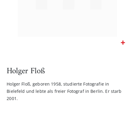
Zum
Anfang
der
Holger Floß
Bildgalerie
springen
Holger Floß, geboren 1958, studierte Fotografie in
Bielefeld und lebte als freier Fotograf in Berlin. Er starb
2001.