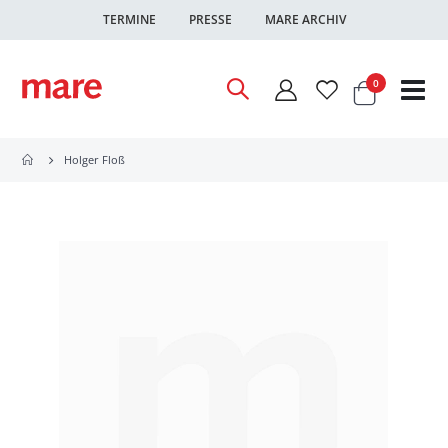
TERMINE
PRESSE
MARE ARCHIV
Warenkor
Artikel
0
Nav
ums
Holger Floß
Zum
Ende
der
Bildgalerie
springen