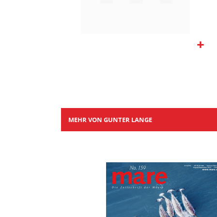
Zum
Anfang
der
Bildgalerie
springen
MEHR VON GUNTER LANGE