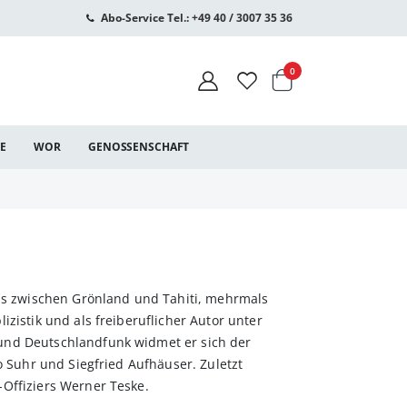
Abo-Service Tel.: +49 40 / 3007 35 36
Warenkorb
Artikel
0
CE
WOR
GENOSSENSCHAFT
bus zwischen Grönland und Tahiti, mehrmals
zistik und als freiberuflicher ­Autor unter
und Deutschlandfunk widmet er sich der
o Suhr und Siegfried Aufhäuser. Zuletzt
Offiziers Werner Teske.