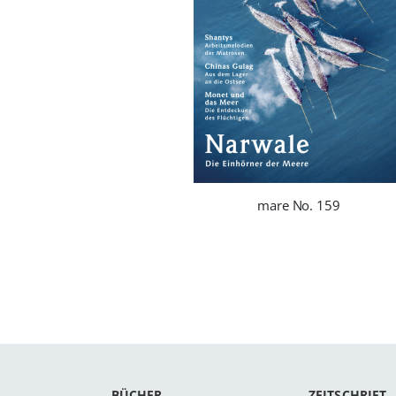
mare No. 159
BÜCHER
ZEITSCHRIFT