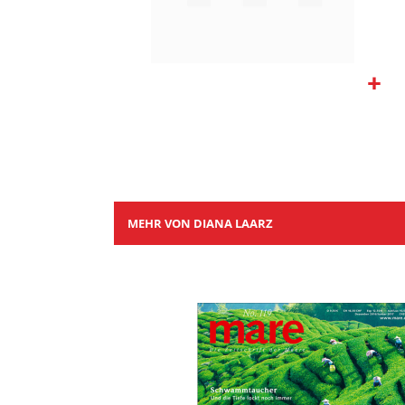
Zum
Anfang
der
Bildgalerie
springen
MEHR VON DIANA LAARZ