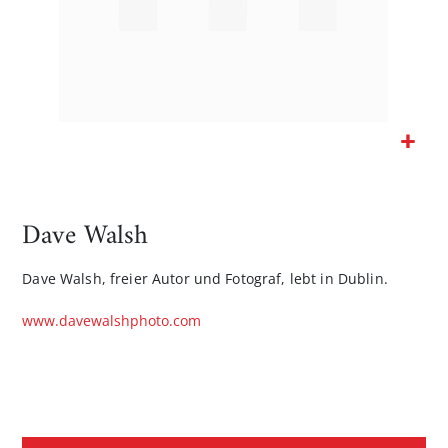
Zum
Anfang
der
Dave Walsh
Bildgalerie
springen
Dave Walsh, freier Autor und Fotograf, lebt in Dublin.
www.davewalshphoto.com