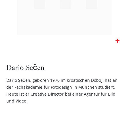
Zum
Anfang
der
Dario Sečen
Bildgalerie
springen
Dario Sečen, geboren 1970 im kroatischen Doboj, hat an
der Fachakademie für Fotodesign in München studiert.
Heute ist er Creative Director bei einer Agentur für Bild
und Video.