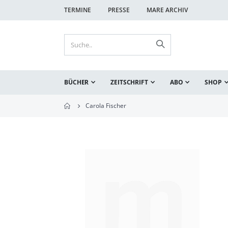
TERMINE
PRESSE
MARE ARCHIV
BÜCHER
ZEITSCHRIFT
ABO
SHOP
Carola Fischer
Zum
Ende
der
Bildgalerie
springen