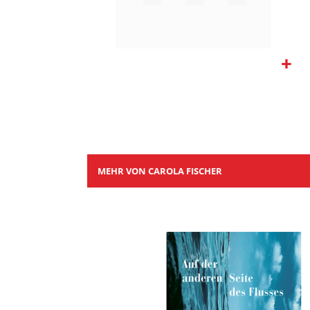
Zum
Anfang
der
Bildgalerie
springen
MEHR VON CAROLA FISCHER