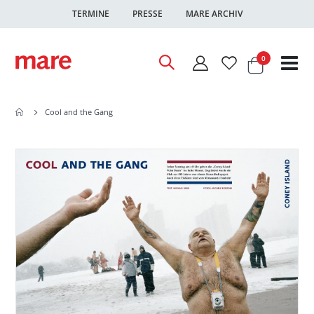
TERMINE
PRESSE
MARE ARCHIV
Warenkor
Artikel
0
Nav
ums
Cool and the Gang
Zum
Zum
Ende
Anfang
der
der
Bildgalerie
Bildgalerie
springen
springen