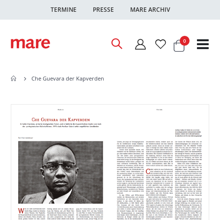
TERMINE
PRESSE
MARE ARCHIV
Warenkor
Artikel
0
Nav
ums
Che Guevara der Kapverden
Zum
Zum
Ende
Anfang
der
der
Bildgalerie
Bildgalerie
springen
springen