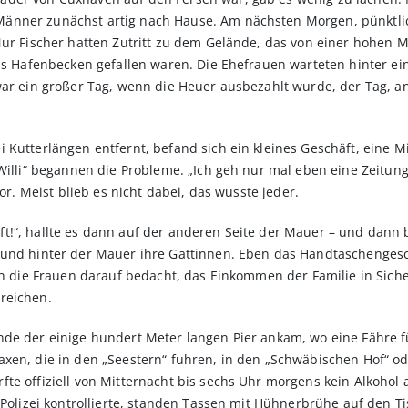
änner zunächst artig nach Hause. Am nächsten Morgen, pünktli
 Nur Fischer hatten Zutritt zu dem Gelände, das von einer hohen
ns Hafenbecken gefallen waren. Die Ehefrauen warteten hinter ein
war ein großer Tag, wenn die Heuer ausbezahlt wurde, der Tag, a
 Kutterlängen entfernt, befand sich ein kleines Geschäft, eine 
Willi“ begannen die Probleme. „Ich geh nur mal eben eine Zeitung
Tor. Meist blieb es nicht dabei, das wusste jeder.
!“, hallte es dann auf der anderen Seite der Mauer – und dann b
– und hinter der Mauer ihre Gattinnen. Eben das Handtaschenge
ren die Frauen darauf bedacht, das Einkommen der Familie in Sich
reichen.
de der einige hundert Meter langen Pier ankam, wo eine Fähre f
xen, die in den „Seestern“ fuhren, in den „Schwäbischen Hof“ ode
fte offiziell von Mitternacht bis sechs Uhr morgens kein Alkoho
e Polizei kontrollierte, standen Tassen mit Hühnerbrühe auf den T