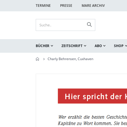
TERMINE
PRESSE
MARE ARCHIV
BÜCHER
ZEITSCHRIFT
ABO
SHOP
Charly Behrensen, Cuxhaven
Zum
Zum
Ende
Anfang
der
der
Bildgalerie
Bildgalerie
springen
springen