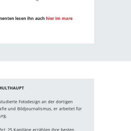
nnenten lesen ihn auch
hier im mare
 MULTHAUPT
tudierte Fotodesign an der dortigen
ie und Bildjournalismus, er arbeitet für
urg.
hrt
. 25 Kapitäne erzählen ihre besten