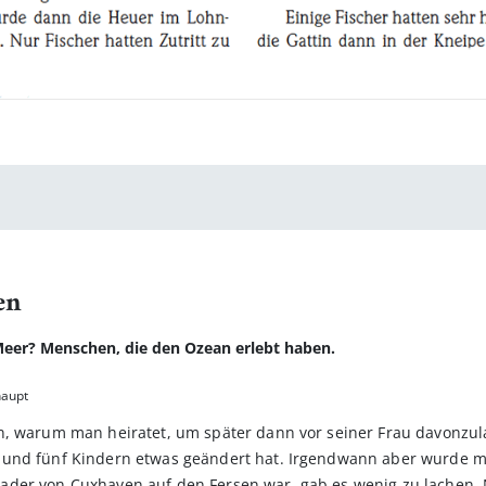
en
Meer? Menschen, die den Ozean erlebt haben.
haupt
, warum man heiratet, um später dann vor seiner Frau davonzulau
 und fünf Kindern etwas geändert hat. Irgendwann aber wurde mi
ader von Cuxhaven auf den Fersen war, gab es wenig zu lachen.