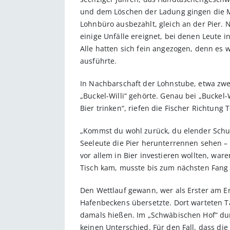
und dem Löschen der Ladung gingen die M
Lohnbüro ausbezahlt, gleich an der Pier.
einige Unfälle ereignet, bei denen Leute i
Alle hatten sich fein angezogen, denn es 
ausführte.
In Nachbarschaft der Lohnstube, etwa zwei
„Buckel-Willi“ gehörte. Genau bei „Buckel-
Bier trinken“, riefen die Fischer Richtung 
„Kommst du wohl zurück, du elender Schuft
Seeleute die Pier herunterrennen sehen 
vor allem in Bier investieren wollten, wa
Tisch kam, musste bis zum nächsten Fang 
Den Wettlauf gewann, wer als Erster am En
Hafenbeckens übersetzte. Dort warteten Ta
damals hießen. Im „Schwäbischen Hof“ dur
keinen Unterschied. Für den Fall, dass di