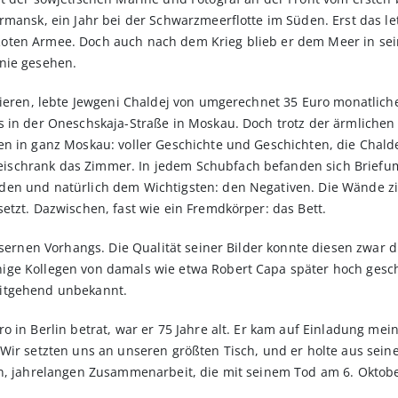
rmansk, ein Jahr bei der Schwarzmeerflotte im Süden. Erst das le
oten Armee. Doch auch nach dem Krieg blieb er dem Meer in sei
nie gesehen.
stieren, lebte Jewgeni Chaldej von umgerechnet 35 Euro monatli
s in der Oneschskaja-Straße in Moskau. Doch trotz der ärmlichen
n in ganz Moskau: voller Geschichte und Geschichten, die Chaldej 
schrank das Zimmer. In jedem Schubfach befanden sich Briefum
en und natürlich dem Wichtigsten: den Negativen. Die Wände zi
etzt. Dazwischen, fast wie ein Fremdkörper: das Bett.
Eisernen Vorhangs. Die Qualität seiner Bilder konnte diesen zwar
ige Kollegen von damals wie etwa Robert Capa später hoch gesc
eitgehend unbekannt.
 in Berlin betrat, war er 75 Jahre alt. Er kam auf Einladung mein
Wir setzten uns an unseren größten Tisch, und er holte aus sein
en, jahrelangen Zusammenarbeit, die mit seinem Tod am 6. Oktobe