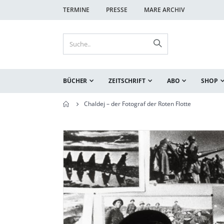
TERMINE
PRESSE
MARE ARCHIV
BÜCHER
ZEITSCHRIFT
ABO
SHOP
Chaldej – der Fotograf der Roten Flotte
Zum
Zum
Ende
Anfang
der
der
Bildgalerie
Bildgalerie
springen
springen