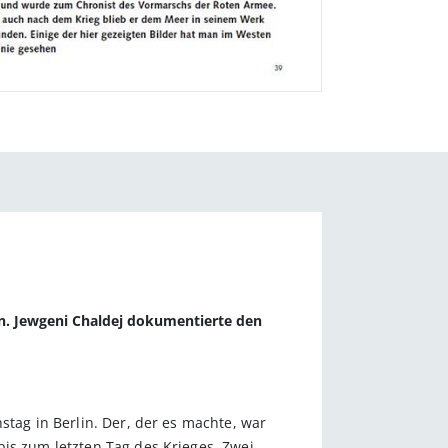
en. Jewgeni Chaldej dokumentierte den
stag in Berlin. Der, der es machte, war
bis zum letzten Tag des Krieges. Zwei