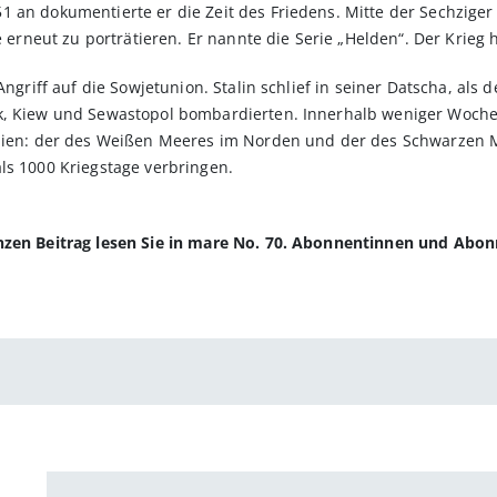
1 an dokumentierte er die Zeit des Friedens. Mitte der Sechzige
e erneut zu porträtieren. Er nannte die Serie „Helden“. Der Krieg 
 Angriff auf die Sowjetunion. Stalin schlief in seiner Datscha, al
k, Kiew und Sewastopol bombardierten. Innerhalb weniger Wochen 
linien: der des Weißen Meeres im Norden und der des Schwarzen 
ls 1000 Kriegstage verbringen.
anzen Beitrag lesen Sie in mare No. 70. Abonnentinnen und Abo