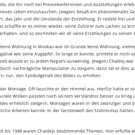
lle, die ihn noch bei Pressekonferenzen und Ausstellungen erlebe
n neues Leben einzuhauchen. Jewgeni besaß ein phänomenales Ged
, das Jahr und die Umstände der Entstehung. Er redete frei un
as schaffte er es immer wieder, seine Zuhörer zum Lachen zu br
rhalten, und so zeichneten wir all seine Erzählungen zu seinen B
ne kleine Wohnung in Moskau war im Grunde keine Wohnung, viel
egative wie seine Augäpfel. So lange er konnte, printete er noch s
zeit wusste er zu jedem Negativ auswendig. Jewgeni Chaldej war k
durch nachträgliche Manipulation zu steigern, dann tat er dies au
rn, nur, den Symbolgehalt des Bildes zu erhöhen.
der Montage. Oft tauschte er den Himmel aus. Hierfür hatte er 
unkle Wolken passten nach seinem Verständnis besser zu Krieg 
ldes erheblich steigern. Montagen waren in den zwanziger und d
hnliche Arbeiten kannte. In der Geisteswelt des Stalinismus hatte
eit bis 1948 waren Chaldejs bestimmende Themen. Hier erfüllte e