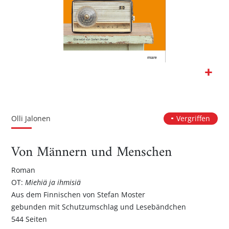
Zum
Anfang
der
Olli Jalonen
Vergriffen
Bildgalerie
springen
Von Männern und Menschen
Roman
OT:
Miehiä ja ihmisiä
Aus dem Finnischen von Stefan Moster
gebunden mit Schutzumschlag und Lesebändchen
544 Seiten