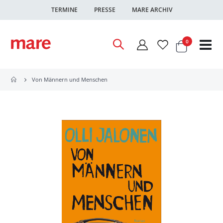
TERMINE
PRESSE
MARE ARCHIV
Warenkor
Artikel
0
Nav
ums
Von Männern und Menschen
Zum
Ende
der
Bildgalerie
springen