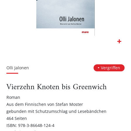
Zum
Anfang
der
Olli Jalonen
Vergriffen
Bildgalerie
springen
Vierzehn Knoten bis Greenwich
Roman
Aus dem Finnischen von Stefan Moster
gebunden mit Schutzumschlag und Lesebändchen
464 Seiten
ISBN: 978-3-86648-124-4