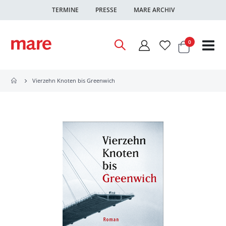
TERMINE
PRESSE
MARE ARCHIV
Warenkor
Artikel
0
Nav
ums
Vierzehn Knoten bis Greenwich
Zum
Ende
der
Bildgalerie
springen