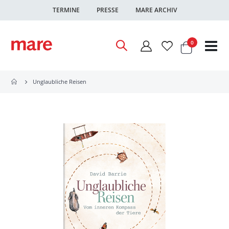
TERMINE
PRESSE
MARE ARCHIV
Warenkor
Artikel
0
Nav
ums
Unglaubliche Reisen
Zum
Ende
der
Bildgalerie
springen