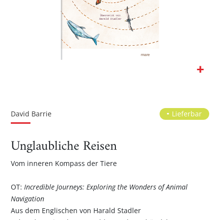
Zum
Anfang
der
David Barrie
Lieferbar
Bildgalerie
springen
Unglaubliche Reisen
Vom inneren Kompass der Tiere
OT:
Incredible Journeys: Exploring the Wonders of Animal
Navigation
Aus dem Englischen von Harald Stadler