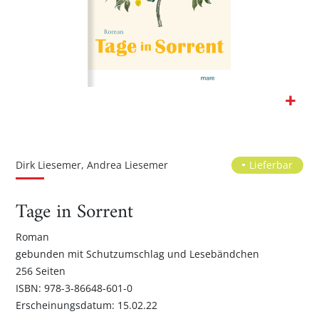
Zum
Anfang
der
Dirk Liesemer, Andrea Liesemer
Lieferbar
Bildgalerie
springen
Tage in Sorrent
Roman
gebunden mit Schutzumschlag und Lesebändchen
256 Seiten
ISBN: 978-3-86648-601-0
Erscheinungsdatum: 15.02.22