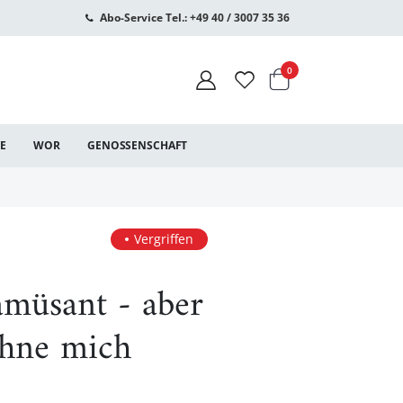
Abo-Service Tel.: +49 40 / 3007 35 36
Warenkorb
Artikel
0
CE
WOR
GENOSSENSCHAFT
Vergriffen
amüsant - aber
ohne mich