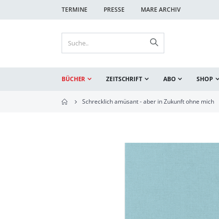
TERMINE
PRESSE
MARE ARCHIV
BÜCHER
ZEITSCHRIFT
ABO
SHOP
Schrecklich amüsant - aber in Zukunft ohne mich
Zum
Ende
der
Bildgalerie
springen