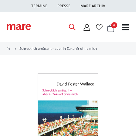
TERMINE
PRESSE
MARE ARCHIV
Warenkor
Artikel
0
Nav
ums
Schrecklich amüsant - aber in Zukunft ohne mich
Zum
Ende
der
Bildgalerie
springen