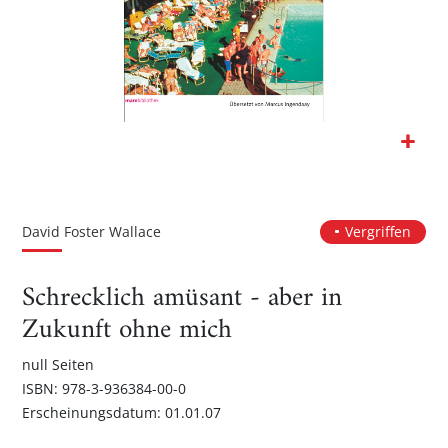
Zum
Anfang
der
David Foster Wallace
Vergriffen
Bildgalerie
springen
Schrecklich amüsant - aber in
Zukunft ohne mich
null Seiten
ISBN: 978-3-936384-00-0
Erscheinungsdatum: 01.01.07