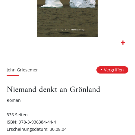
Zum
Anfang
der
John Griesemer
Vergriffen
Bildgalerie
springen
Niemand denkt an Grönland
Roman
336 Seiten
ISBN: 978-3-936384-44-4
Erscheinungsdatum: 30.08.04