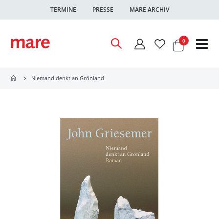
TERMINE
PRESSE
MARE ARCHIV
Warenkor
Artikel
0
Nav
ums
Niemand denkt an Grönland
Zum
Ende
der
Bildgalerie
springen