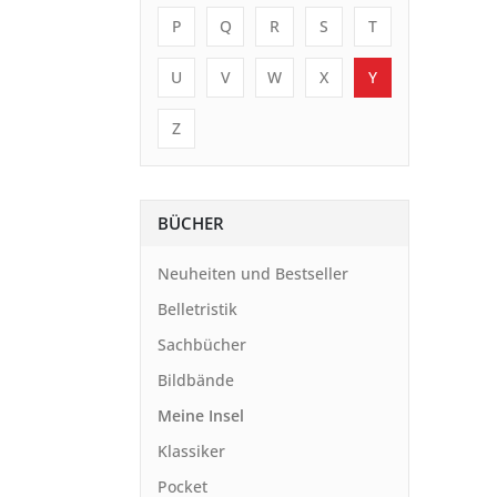
P
Q
R
S
T
U
V
W
X
Y
Z
BÜCHER
Neuheiten und Bestseller
Belletristik
Sachbücher
Bildbände
Meine Insel
Klassiker
Pocket