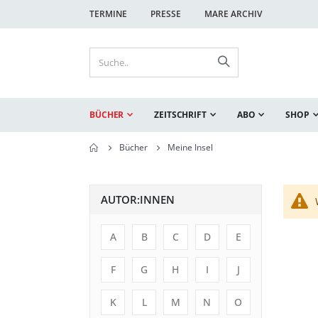
TERMINE
PRESSE
MARE ARCHIV
BÜCHER
ZEITSCHRIFT
ABO
SHOP
Bücher
Meine Insel
AUTOR:INNEN
A
B
C
D
E
F
G
H
I
J
K
L
M
N
O