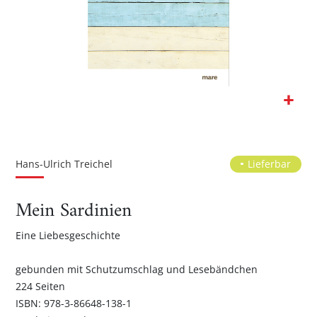
Zum
Anfang
der
Hans-Ulrich Treichel
Lieferbar
Bildgalerie
springen
Mein Sardinien
Eine Liebesgeschichte
gebunden mit Schutzumschlag und Lesebändchen
224 Seiten
ISBN: 978-3-86648-138-1