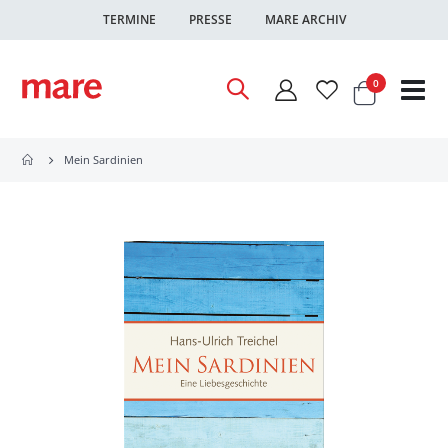
TERMINE
PRESSE
MARE ARCHIV
Warenkor
Artikel
0
Nav
ums
Mein Sardinien
Zum
Ende
der
Bildgalerie
springen