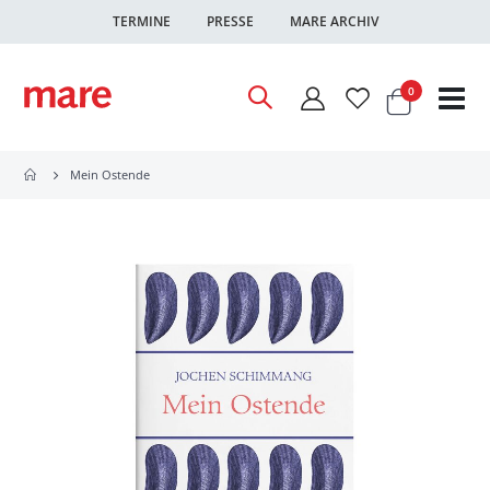
TERMINE
PRESSE
MARE ARCHIV
Warenkor
Artikel
0
Nav
ums
Mein Ostende
Zum
Ende
der
Bildgalerie
springen