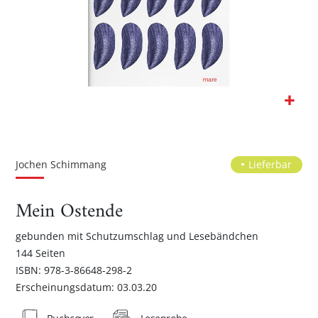
Zum
Anfang
der
Jochen Schimmang
Lieferbar
Bildgalerie
springen
Mein Ostende
gebunden mit Schutzumschlag und Lesebändchen
144 Seiten
ISBN: 978-3-86648-298-2
Erscheinungsdatum: 03.03.20