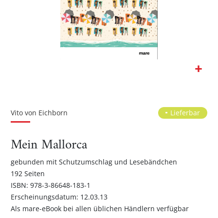
Zum
Anfang
der
Vito von Eichborn
Lieferbar
Bildgalerie
springen
Mein Mallorca
gebunden mit Schutzumschlag und Lesebändchen
192 Seiten
ISBN: 978-3-86648-183-1
Erscheinungsdatum: 12.03.13
Als mare-eBook bei allen üblichen Händlern verfügbar