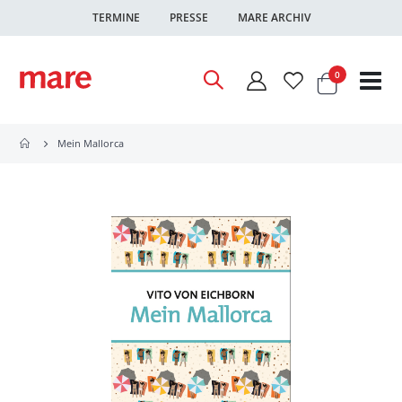
TERMINE
PRESSE
MARE ARCHIV
Warenkor
Artikel
0
Nav
ums
Mein Mallorca
Zum
Ende
der
Bildgalerie
springen