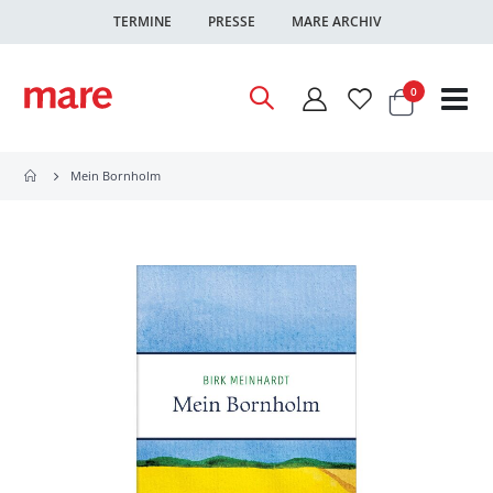
TERMINE
PRESSE
MARE ARCHIV
Warenkor
Artikel
0
Nav
ums
Mein Bornholm
Zum
Ende
der
Bildgalerie
springen