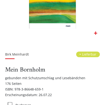
Zum
Anfang
der
Birk Meinhardt
Lieferbar
Bildgalerie
springen
Mein Bornholm
gebunden mit Schutzumschlag und Lesebändchen
176 Seiten
ISBN: 978-3-86648-659-1
Erscheinungsdatum: 26.07.22