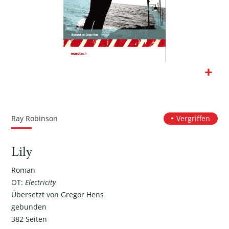
Zum
Anfang
der
Ray Robinson
Vergriffen
Bildgalerie
springen
Lily
Roman
OT:
Electricity
Übersetzt von Gregor Hens
gebunden
382 Seiten