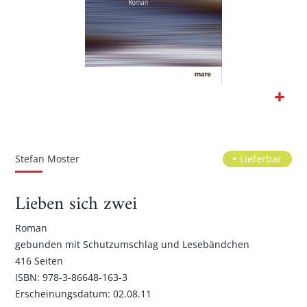
Zum
Anfang
der
Stefan Moster
Lieferbar
Bildgalerie
springen
Lieben sich zwei
Roman
gebunden mit Schutzumschlag und Lesebändchen
416 Seiten
ISBN: 978-3-86648-163-3
Erscheinungsdatum: 02.08.11