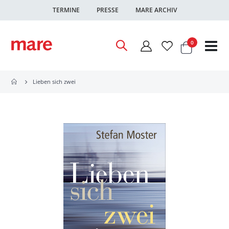
TERMINE
PRESSE
MARE ARCHIV
Warenkor
Artikel
0
Nav
ums
Lieben sich zwei
Zum
Ende
der
Bildgalerie
springen