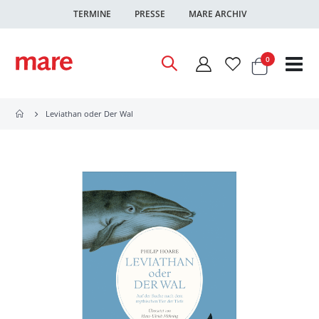
TERMINE
PRESSE
MARE ARCHIV
Warenkor
Artikel
0
Nav
ums
Leviathan oder Der Wal
Zum
Ende
der
Bildgalerie
springen