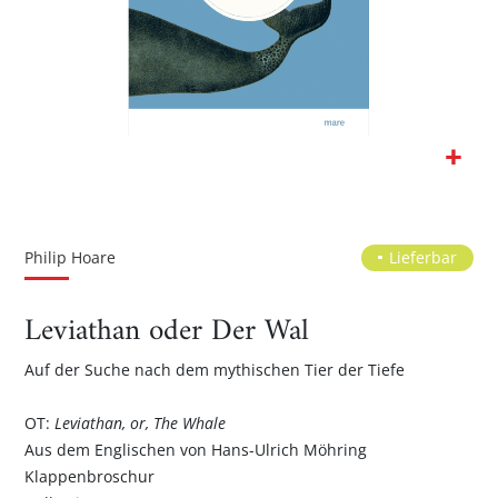
Zum
Anfang
der
Philip Hoare
Lieferbar
Bildgalerie
springen
Leviathan oder Der Wal
Auf der Suche nach dem mythischen Tier der Tiefe
OT:
Leviathan, or, The Whale
Aus dem Englischen von Hans-Ulrich Möhring
Klappenbroschur