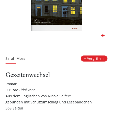
Zum
Anfang
der
Sarah Moss
Vergriffen
Bildgalerie
springen
Gezeitenwechsel
Roman
OT:
The Tidal Zone
Aus dem Englischen von Nicole Seifert
gebunden mit Schutzumschlag und Lesebändchen
368 Seiten