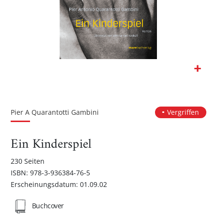
Zum
Anfang
der
Pier A Quarantotti Gambini
Vergriffen
Bildgalerie
springen
Ein Kinderspiel
230 Seiten
ISBN: 978-3-936384-76-5
Erscheinungsdatum: 01.09.02
Buchcover