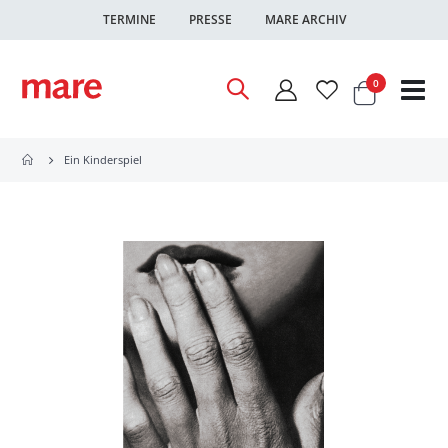
TERMINE
PRESSE
MARE ARCHIV
Warenkor
Artikel
0
Nav
ums
Ein Kinderspiel
Zum
Ende
der
Bildgalerie
springen