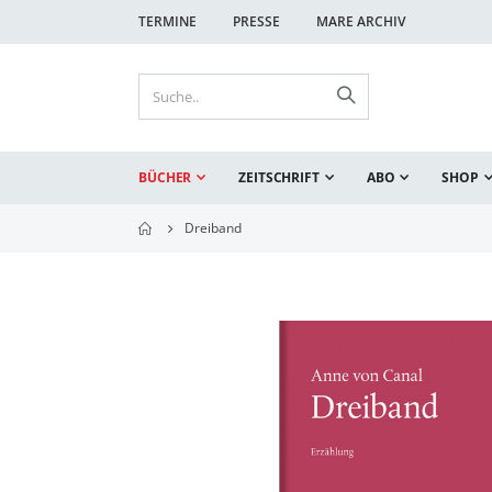
TERMINE
PRESSE
MARE ARCHIV
BÜCHER
ZEITSCHRIFT
ABO
SHOP
Dreiband
Zum
Ende
der
Bildgalerie
springen